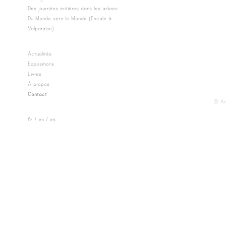
Des journées entières dans les arbres
Du Monde vers le Monde (Escale à
Valparaiso)
Actualités
Expositions
Livres
À propos
Contact
© Ann
fr
en
es