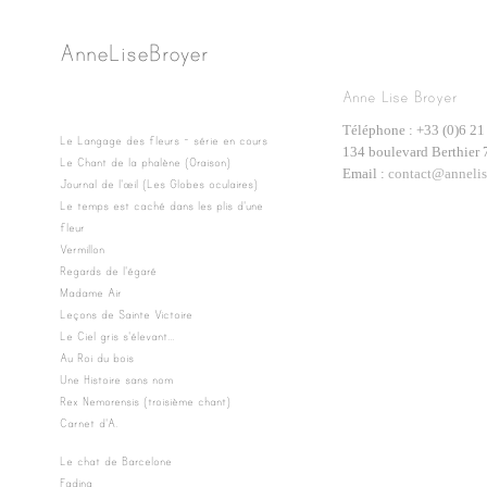
Anne Lise Broyer
Anne Lise Broyer
Téléphone : +33 (0)6 21
Le Langage des fleurs - série en cours
134 boulevard Berthier 
Le Chant de la phalène (Oraison)
Email :
contact@annelis
Journal de l'œil (Les Globes oculaires)
Le temps est caché dans les plis d'une
fleur
Vermillon
Regards de l'égaré
Madame Air
Leçons de Sainte Victoire
Le Ciel gris s'élevant...
Au Roi du bois
Une Histoire sans nom
Rex Nemorensis (troisième chant)
Carnet d'A.
Le chat de Barcelone
Fading